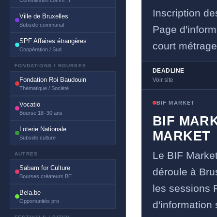
Commission comm. fr.
Inscription de
Ville de Bruxelles
Subside communal
Page d'inform
SPF Affaires étrangères
court métrage 
Coopération / Sud
FONDATIONS / BOURSES
DEADLINE
Fondation Roi Baudouin
Voir site
Thématique / Société
BIF MARKET
Vocatio
Bourse 18–30 ans
BIF MAR
Loterie Nationale
MARKET
Subside culture
Le BIF Market
AUTRES
Sabam for Culture
déroule à Bru
Bourses créateurs BE
les sessions 
Bela.be
Opportunités pro
d'information