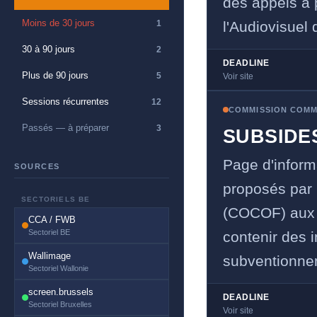
des appels à 
Moins de 30 jours
1
l'Audiovisuel 
30 à 90 jours
2
DEADLINE
Plus de 90 jours
5
Voir site
Sessions récurrentes
12
COMMISSION COMM
Passés — à préparer
3
SUBSIDE
Page d'inform
SOURCES
proposés par
SECTORIELS BE
(COCOF) aux 
CCA / FWB
Sectoriel BE
contenir des i
Wallimage
subventionnem
Sectoriel Wallonie
screen.brussels
DEADLINE
Sectoriel Bruxelles
Voir site