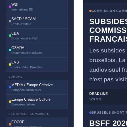
WBI
International BE
COMMISSION COMM
SACD / SCAM
SUBSIDE
Droits d'auteur
COMMISS
CBA
FRANÇAI
Documentaire FWB
GSARA
Les subsides
Documentaire création
bruxellois. La
CVB
Centre Vidéo Bruxelles
audiovisuel f
EUROPE
n'est pas visi
MEDIA / Europe Créative
Européen audiovisuel
DEADLINE
Europe Créative Culture
Voir site
Européen culture
BRUSSELS SHORT F
RÉGIONAL / COMMUNAL
BSFF 202
COCOF