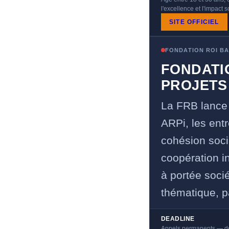
l'excellence et l'impact 
SITE OFFICIEL
FONDATION ROI B
FONDATI
PROJETS
La FRB lance
ARPi, les entr
cohésion socia
coopération in
à portée socié
thématique, p
DEADLINE
Appels permanents — dead