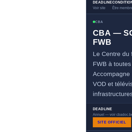
DEADLINE
CONDITIO
Voir site
Être membr
CBA
CBA — S
FWB
Le Centre du 
FWB à toutes l
Accompagne au
VOD et télévi
infrastructure
DEADLINE
Annuel — voir cbadoc.b
SITE OFFICIEL