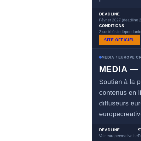
DEADLINE
Février 2027 (deadline 
CONDITIONS
2 sociétés indépendante
SITE OFFICIEL
MEDIA / EUROPE C
MEDIA — 
Soutien à la p
contenus en l
diffuseurs eu
europecreativ
DEADLINE
S
Voir europecreative.be
P