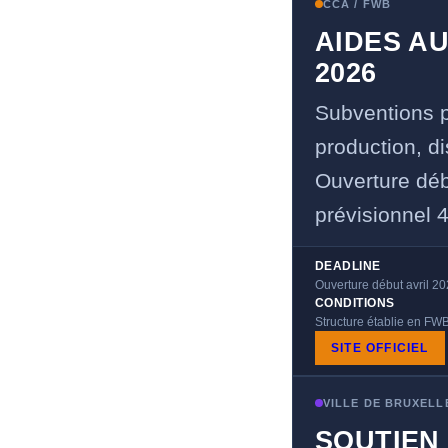
CCA / FWB
AIDES A
2026
Subventions p
production, di
Ouverture déb
prévisionnel 
DEADLINE
Ouverture début avril 2
CONDITIONS
Structure établie en FWB,
SITE OFFICIEL
VILLE DE BRUXELL
SOUTIEN