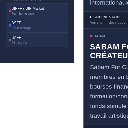
FESTIVALS / PITCH
internationaux
BIFFF / BIF Market
Pitch fantastique
DEADLINE
STADE
Voir site
développeme
BSFF
Court métrage
SABAM
BAFF
Film sur l'art
SABAM F
CRÉATEU
Sabam For Cult
membres en Bel
bourses financ
formation/con
fonds stimule l
travail artisti