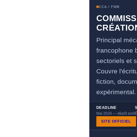
CCA / FWB
COMMISS
CRÉATIO
Principal méc
francophone 
sectoriels et s
Couvre l'écrit
fiction, docum
expérimental.
DEADLINE
Mai 2026 — dépôt avril
É
SITE OFFICIEL