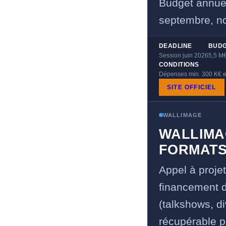
Budget annuel
septembre, n
DEADLINE
BUD
Session juin 2026
5,5 M
CONDITIONS
Dépenses min. 300 K€ e
SITE OFFICIEL
WALLIMAGE
WALLIMA
FORMATS
Appel à proje
financement d
(talkshows, d
récupérable po