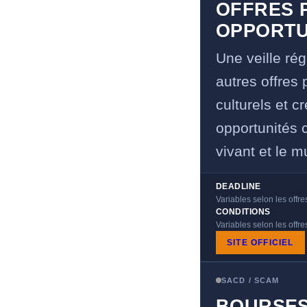
OFFRES P
OPPORTU
Une veille rég
autres offres
culturels et c
opportunités c
vivant et le m
DEADLINE
Variables selon les offre
CONDITIONS
Variables selon les offr
SITE OFFICIEL
SACD / SCAM
BOURSES