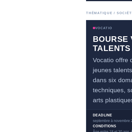
THÉMATIQUE / SOCIÉT
VOCATIO
BOURSE 
TALENTS
Vocatio offre
jeunes talent
dans six doma
techniques, s
arts plastique
DEADLINE
septembre à novembre 
CONDITIONS
Âge entre 18 et 30 ans, 