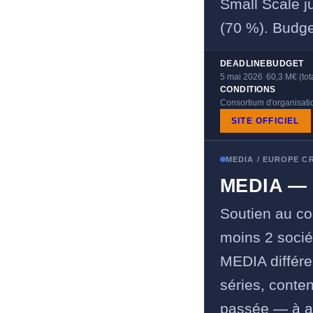
Small Scale j
(70 %). Budget
DEADLINE
BUDGET
5 mai 2026
60,3 M€ (tot
CONDITIONS
Consortium d'organisat
SITE OFFICIEL
MEDIA / EUROPE C
MEDIA —
Soutien au co
moins 2 socié
MEDIA différe
séries, conte
passée — à an