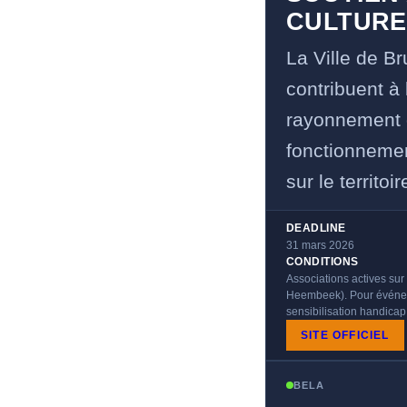
CULTURE
La Ville de B
contribuent à l
rayonnement d
fonctionneme
sur le territoi
DEADLINE
31 mars 2026
CONDITIONS
Associations actives sur 
Heembeek). Pour événemen
sensibilisation handicap
SITE OFFICIEL
BELA