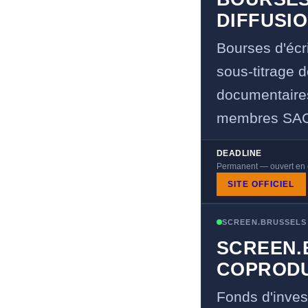
DIFFUSI
Bourses d'écr
sous-titrage d
documentaires
membres SA
DEADLINE
Permanent — ouvert en 
SITE OFFICIEL
SCREEN.BRUSSELS
SCREEN.
COPRODU
Fonds d'inves