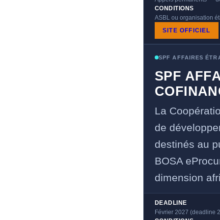
CONDITIONS
ASBL ou organisation étab
SITE OFFICIEL
SPF AFFAIRES ÉT
SPF AFF
COFINAN
La Coopératio
de développem
destinés au p
BOSA eProcur
dimension afri
DEADLINE
Février 2027 (deadline 