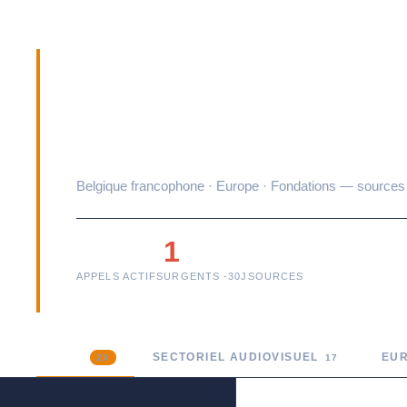
FINANCEMENTS 
PROJETS
Belgique francophone · Europe · Fondations — sources 
20
1
17
APPELS ACTIFS
URGENTS -30J
SOURCES
TOUS
SECTORIEL AUDIOVISUEL
EUR
23
17